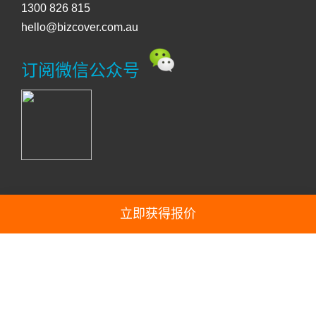
1300 826 815
hello@bizcover.com.au
订阅微信公众号
立即获得报价
© Copyright 2026 BizCover Pty Limited.
BizCover™ Pty Ltd (ABN 68 127 707 975; AFSL 501769). Please
note that BizCover™ acts as the agents of the insurer in respect
of the insurance products offered on this website and not as your
agent. Any advice does not consider your individual needs. You
should consider if the insurance is suitable for you and read the
Product Disclosure Statement or policy wording before buying the